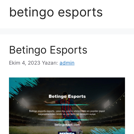
betingo esports
Betingo Esports
Ekim 4, 2023
Yazarı:
admin