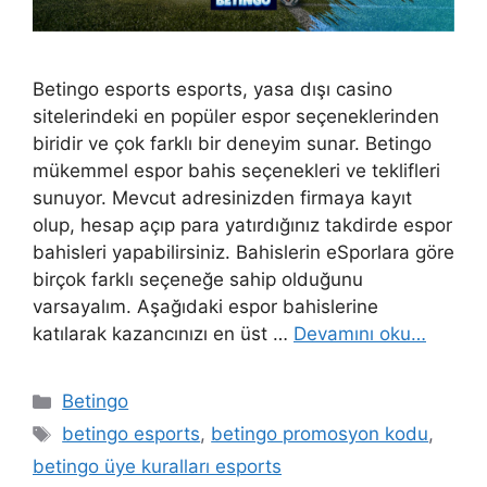
Betingo esports esports, yasa dışı casino
sitelerindeki en popüler espor seçeneklerinden
biridir ve çok farklı bir deneyim sunar. Betingo
mükemmel espor bahis seçenekleri ve teklifleri
sunuyor. Mevcut adresinizden firmaya kayıt
olup, hesap açıp para yatırdığınız takdirde espor
bahisleri yapabilirsiniz. Bahislerin eSporlara göre
birçok farklı seçeneğe sahip olduğunu
varsayalım. Aşağıdaki espor bahislerine
katılarak kazancınızı en üst …
Devamını oku…
Kategoriler
Betingo
Etiketler
betingo esports
,
betingo promosyon kodu
,
betingo üye kuralları esports