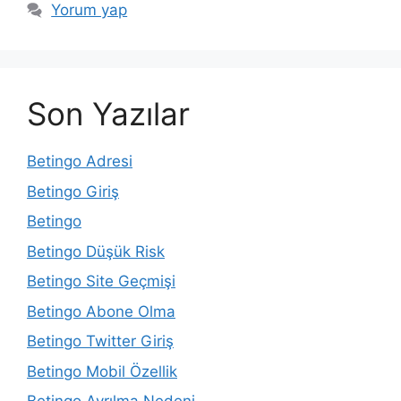
Yorum yap
Son Yazılar
Betingo Adresi
Betingo Giriş
Betingo
Betingo Düşük Risk
Betingo Site Geçmişi
Betingo Abone Olma
Betingo Twitter Giriş
Betingo Mobil Özellik