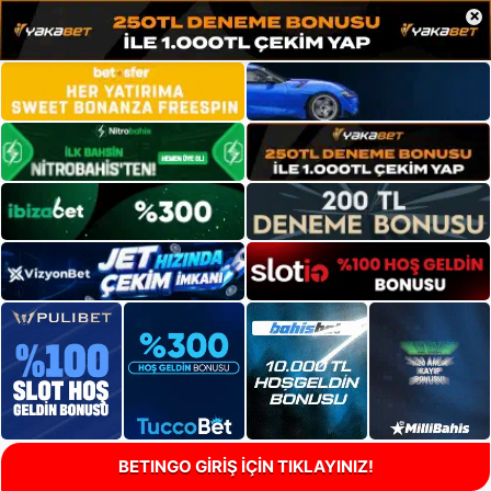
×
BETINGO GİRİŞ İÇİN TIKLAYINIZ!