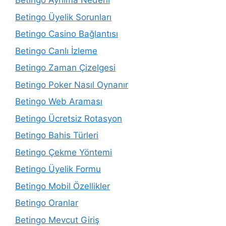
Betingo Ayrılma Nedeni
Betingo Üyelik Sorunları
Betingo Casino Bağlantısı
Betingo Canlı İzleme
Betingo Zaman Çizelgesi
Betingo Poker Nasıl Oynanır
Betingo Web Araması
Betingo Ücretsiz Rotasyon
Betingo Bahis Türleri
Betingo Çekme Yöntemi
Betingo Üyelik Formu
Betingo Mobil Özellikler
Betingo Oranlar
Betingo Mevcut Giriş