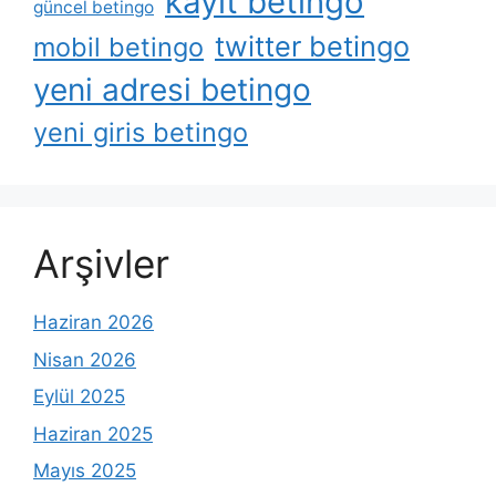
kayit betingo
güncel betingo
twitter betingo
mobil betingo
yeni adresi betingo
yeni giris betingo
Arşivler
Haziran 2026
Nisan 2026
Eylül 2025
Haziran 2025
Mayıs 2025