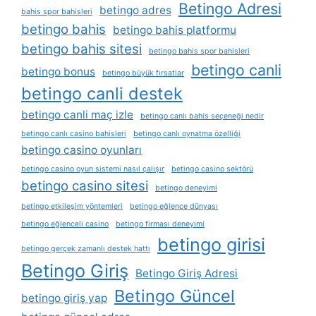
Betingo Adresi
betingo adres
bahis spor bahisleri
betingo bahis
betingo bahis platformu
betingo bahis sitesi
betingo bahis spor bahisleri
betingo canli
betingo bonus
betingo büyük fırsatlar
betingo canli destek
betingo canli maç izle
betingo canlı bahis seçeneği nedir
betingo canlı casino bahisleri
betingo canlı oynatma özelliği
betingo casino oyunları
betingo casino oyun sistemi nasıl çalışır
betingo casino sektörü
betingo casino sitesi
betingo deneyimi
betingo etkileşim yöntemleri
betingo eğlence dünyası
betingo eğlenceli casino
betingo firması deneyimi
betingo girisi
betingo gerçek zamanlı destek hattı
Betingo Giriş
Betingo Giriş Adresi
Betingo Güncel
betingo giriş yap