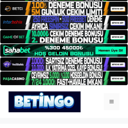
İçeriğe
atla
Menü