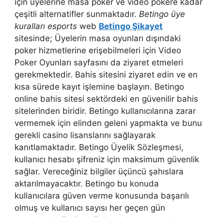
için üyelerine masa poker ve video pokere kadar
çeşitli alternatifler sunmaktadır.
Betingo üye
kuralları esports
web
Betingo Şikayet
sitesinde; Üyelerin masa oyunları dışındaki
poker hizmetlerine erişebilmeleri için Video
Poker Oyunları sayfasını da ziyaret etmeleri
gerekmektedir. Bahis sitesini ziyaret edin ve en
kısa sürede kayıt işlemine başlayın. Betingo
online bahis sitesi sektördeki en güvenilir bahis
sitelerinden biridir. Betingo kullanıcılarına zarar
vermemek için elinden geleni yapmakta ve bunu
gerekli casino lisanslarını sağlayarak
kanıtlamaktadır. Betingo Üyelik Sözleşmesi,
kullanıcı hesabı şifreniz için maksimum güvenlik
sağlar. Vereceğiniz bilgiler üçüncü şahıslara
aktarılmayacaktır. Betingo bu konuda
kullanıcılara güven verme konusunda başarılı
olmuş ve kullanıcı sayısı her geçen gün