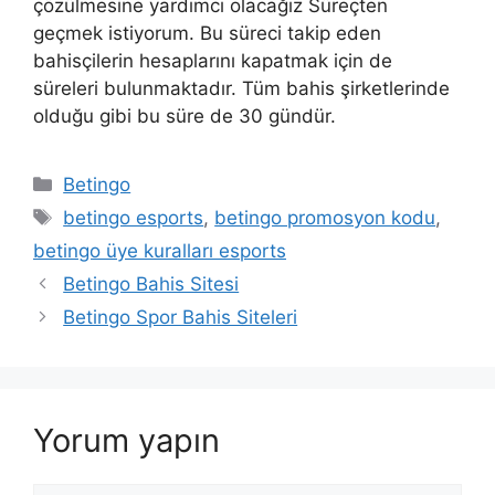
çözülmesine yardımcı olacağız Süreçten
geçmek istiyorum. Bu süreci takip eden
bahisçilerin hesaplarını kapatmak için de
süreleri bulunmaktadır. Tüm bahis şirketlerinde
olduğu gibi bu süre de 30 gündür.
Kategoriler
Betingo
Etiketler
betingo esports
,
betingo promosyon kodu
,
betingo üye kuralları esports
Betingo Bahis Sitesi
Betingo Spor Bahis Siteleri
Yorum yapın