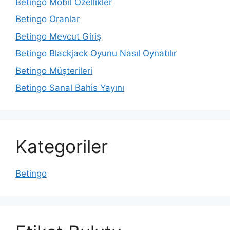
Betingo Mobil Özellikler
Betingo Oranlar
Betingo Mevcut Giriş
Betingo Blackjack Oyunu Nasıl Oynatılır
Betingo Müşterileri
Betingo Sanal Bahis Yayını
Kategoriler
Betingo