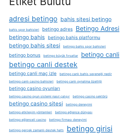
Etiket Bulutu
adresi betingo
bahis sitesi betingo
Betingo Adresi
betingo adres
bahis spor bahisleri
betingo bahis
betingo bahis platformu
betingo bahis sitesi
betingo bahis spor bahisleri
betingo canli
betingo bonus
betingo büyük fırsatlar
betingo canli destek
betingo canli maç izle
betingo canlı bahis seçeneği nedir
betingo canlı casino bahisleri
betingo canlı oynatma özelliği
betingo casino oyunları
betingo casino oyun sistemi nasıl çalışır
betingo casino sektörü
betingo casino sitesi
betingo deneyimi
betingo etkileşim yöntemleri
betingo eğlence dünyası
betingo eğlenceli casino
betingo firması deneyimi
betingo girisi
betingo gerçek zamanlı destek hattı