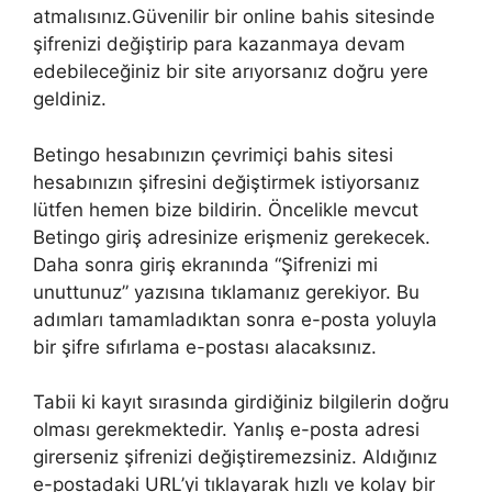
atmalısınız.Güvenilir bir online bahis sitesinde
şifrenizi değiştirip para kazanmaya devam
edebileceğiniz bir site arıyorsanız doğru yere
geldiniz.
Betingo hesabınızın çevrimiçi bahis sitesi
hesabınızın şifresini değiştirmek istiyorsanız
lütfen hemen bize bildirin. Öncelikle mevcut
Betingo giriş adresinize erişmeniz gerekecek.
Daha sonra giriş ekranında “Şifrenizi mi
unuttunuz” yazısına tıklamanız gerekiyor. Bu
adımları tamamladıktan sonra e-posta yoluyla
bir şifre sıfırlama e-postası alacaksınız.
Tabii ki kayıt sırasında girdiğiniz bilgilerin doğru
olması gerekmektedir. Yanlış e-posta adresi
girerseniz şifrenizi değiştiremezsiniz. Aldığınız
e-postadaki URL’yi tıklayarak hızlı ve kolay bir