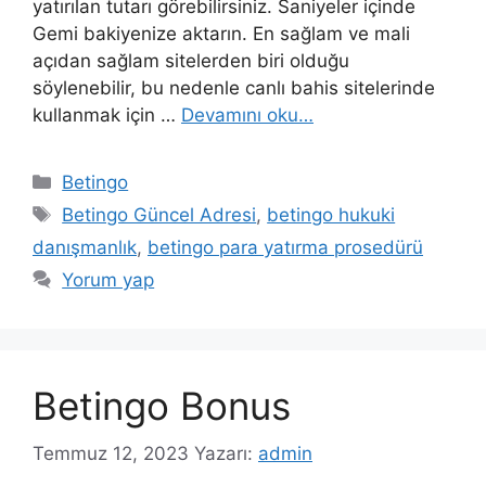
yatırılan tutarı görebilirsiniz. Saniyeler içinde
Gemi bakiyenize aktarın. En sağlam ve mali
açıdan sağlam sitelerden biri olduğu
söylenebilir, bu nedenle canlı bahis sitelerinde
kullanmak için …
Devamını oku…
Kategoriler
Betingo
Etiketler
Betingo Güncel Adresi
,
betingo hukuki
danışmanlık
,
betingo para yatırma prosedürü
Yorum yap
Betingo Bonus
Temmuz 12, 2023
Yazarı:
admin