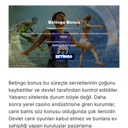
Betingo bonus bu süreçte servetlerinin çoğunu
kaybettiler ve devlet tarafından kontrol edildiler.
Yabancı sitelerde durum böyle değil. Daha
sonra yerel casino endüstrisine giren kurumlar,
canlı bahis söz konusu olduğunda çok ilericidir.
Devlet canlı oyunları kabul etmez ve bunlara ev
sahipliği yapan kuruluşlar pazarlama