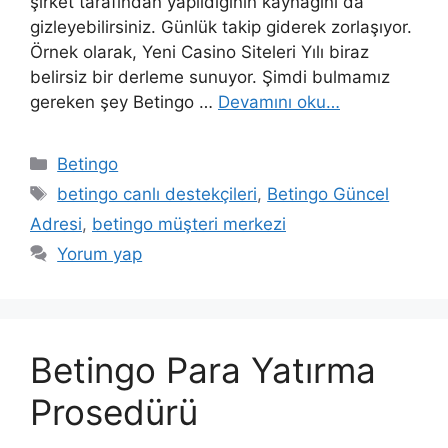
şirket tarafından yapıldığının kaynağını da
gizleyebilirsiniz. Günlük takip giderek zorlaşıyor.
Örnek olarak, Yeni Casino Siteleri Yılı biraz
belirsiz bir derleme sunuyor. Şimdi bulmamız
gereken şey Betingo …
Devamını oku…
Kategoriler
Betingo
Etiketler
betingo canlı destekçileri
,
Betingo Güncel
Adresi
,
betingo müşteri merkezi
Yorum yap
Betingo Para Yatırma
Prosedürü