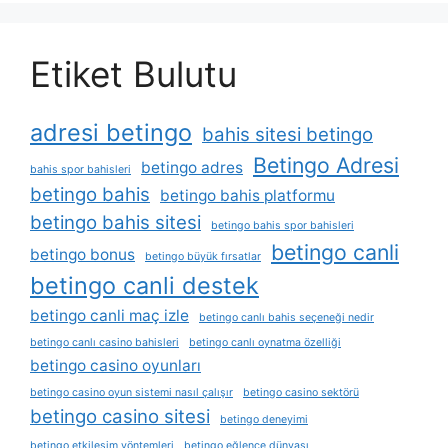
Etiket Bulutu
adresi betingo
bahis sitesi betingo
Betingo Adresi
betingo adres
bahis spor bahisleri
betingo bahis
betingo bahis platformu
betingo bahis sitesi
betingo bahis spor bahisleri
betingo canli
betingo bonus
betingo büyük fırsatlar
betingo canli destek
betingo canli maç izle
betingo canlı bahis seçeneği nedir
betingo canlı casino bahisleri
betingo canlı oynatma özelliği
betingo casino oyunları
betingo casino oyun sistemi nasıl çalışır
betingo casino sektörü
betingo casino sitesi
betingo deneyimi
betingo etkileşim yöntemleri
betingo eğlence dünyası