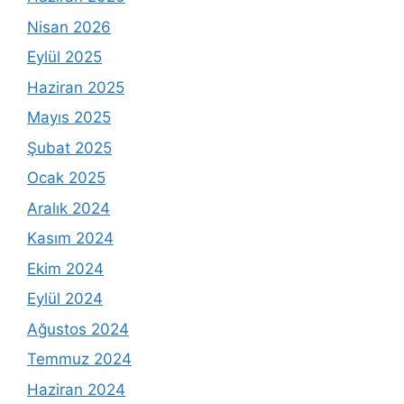
Nisan 2026
Eylül 2025
Haziran 2025
Mayıs 2025
Şubat 2025
Ocak 2025
Aralık 2024
Kasım 2024
Ekim 2024
Eylül 2024
Ağustos 2024
Temmuz 2024
Haziran 2024