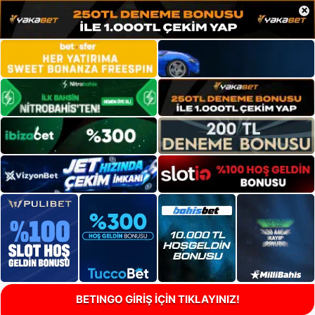
×
BETINGO GİRİŞ İÇİN TIKLAYINIZ!