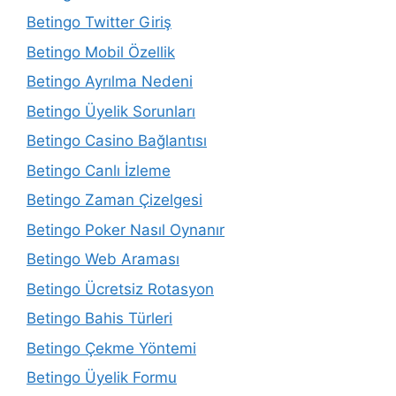
Betingo Twitter Giriş
Betingo Mobil Özellik
Betingo Ayrılma Nedeni
Betingo Üyelik Sorunları
Betingo Casino Bağlantısı
Betingo Canlı İzleme
Betingo Zaman Çizelgesi
Betingo Poker Nasıl Oynanır
Betingo Web Araması
Betingo Ücretsiz Rotasyon
Betingo Bahis Türleri
Betingo Çekme Yöntemi
Betingo Üyelik Formu