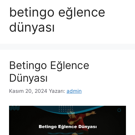
betingo eğlence
dünyası
Betingo Eğlence
Dünyası
Kasım 20, 2024
Yazarı:
admin