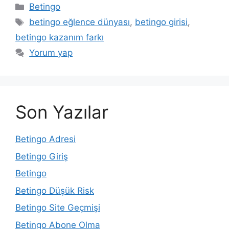
Kategoriler
Betingo
Etiketler
betingo eğlence dünyası
,
betingo girisi
,
betingo kazanım farkı
Yorum yap
Son Yazılar
Betingo Adresi
Betingo Giriş
Betingo
Betingo Düşük Risk
Betingo Site Geçmişi
Betingo Abone Olma