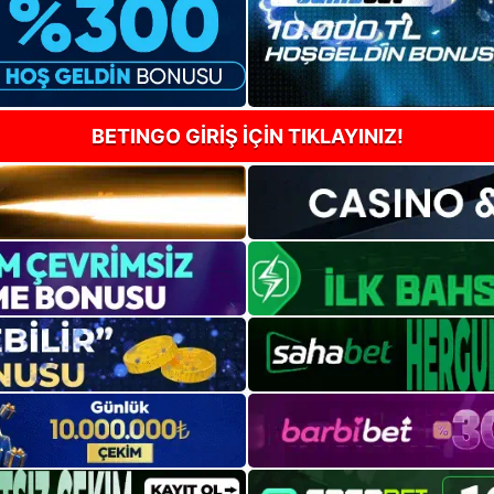
BETINGO GİRİŞ İÇİN TIKLAYINIZ!