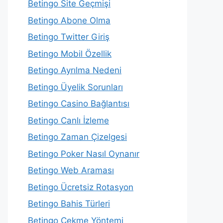
Betingo Site Geçmişi
Betingo Abone Olma
Betingo Twitter Giriş
Betingo Mobil Özellik
Betingo Ayrılma Nedeni
Betingo Üyelik Sorunları
Betingo Casino Bağlantısı
Betingo Canlı İzleme
Betingo Zaman Çizelgesi
Betingo Poker Nasıl Oynanır
Betingo Web Araması
Betingo Ücretsiz Rotasyon
Betingo Bahis Türleri
Betingo Çekme Yöntemi