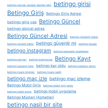
betingo girisi
betingo gerçek zamanlı destek hattı
Betingo Giriş
Betingo Giriş Adresi
Betingo Güncel
betingo giriş yap
betingo güncel adres
Betingo Güncel Adresi
betingo güvenilir bahsi
betingo güvenlir mi
betingo güvenli bahis
betingo hesabı
betingo instagram
betingo kapsamlı i̇ncelemesi
Betingo Kayıt
betingo kariyeri
betingo katılımcılar
betingo kaç oldu
betingo kazanım farkı
betingo kullanıcı tenisi
betingo lisans bilgileri
betingo lisans nedir
betingo maç izle
betingo maç izleme
Betingo Mobil Giriş
betingo mobil giriş tenis
betingo mobil uygulama
betingo mobil kaydı
Betingo Müşteri Hizmetleri
betingo nasil bir site