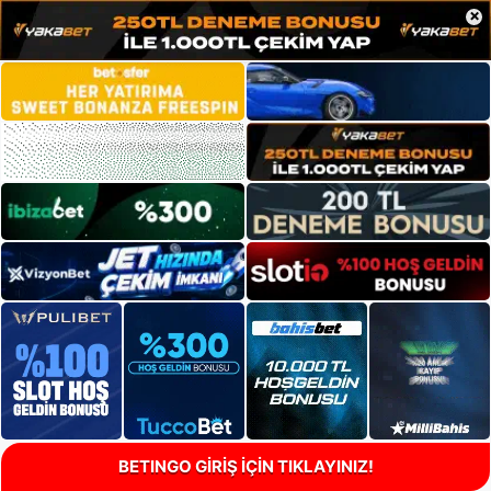
×
BETINGO GİRİŞ İÇİN TIKLAYINIZ!