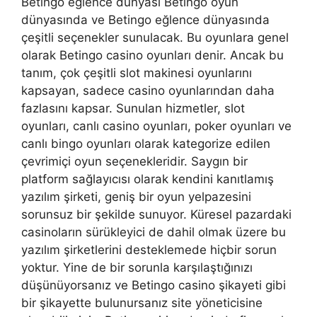
Betingo eğlence dünyası Betingo oyun
dünyasında ve Betingo eğlence dünyasında
çeşitli seçenekler sunulacak. Bu oyunlara genel
olarak Betingo casino oyunları denir. Ancak bu
tanım, çok çeşitli slot makinesi oyunlarını
kapsayan, sadece casino oyunlarından daha
fazlasını kapsar. Sunulan hizmetler, slot
oyunları, canlı casino oyunları, poker oyunları ve
canlı bingo oyunları olarak kategorize edilen
çevrimiçi oyun seçenekleridir. Saygın bir
platform sağlayıcısı olarak kendini kanıtlamış
yazılım şirketi, geniş bir oyun yelpazesini
sorunsuz bir şekilde sunuyor. Küresel pazardaki
casinoların sürükleyici de dahil olmak üzere bu
yazılım şirketlerini desteklemede hiçbir sorun
yoktur. Yine de bir sorunla karşılaştığınızı
düşünüyorsanız ve Betingo casino şikayeti gibi
bir şikayette bulunursanız site yöneticisine