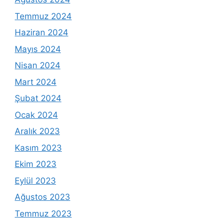
Temmuz 2024
Haziran 2024
Mayıs 2024
Nisan 2024
Mart 2024
Şubat 2024
Ocak 2024
Aralık 2023
Kasım 2023
Ekim 2023
Eylül 2023
Ağustos 2023
Temmuz 2023