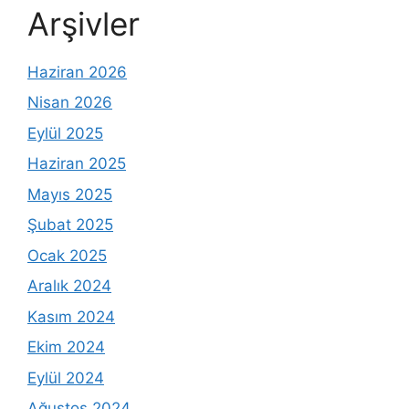
Arşivler
Haziran 2026
Nisan 2026
Eylül 2025
Haziran 2025
Mayıs 2025
Şubat 2025
Ocak 2025
Aralık 2024
Kasım 2024
Ekim 2024
Eylül 2024
Ağustos 2024