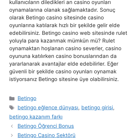
kullanıcıların diledikleri an casino oyunları
oynamalarına olanak sağlamaktadır. Sonuç
olarak Betingo casino sitesinde casino
oyunlarına katılarak hızlı bir şekilde gelir elde
edebilirsiniz. Betingo casino web sitesinde rulet
yoluyla para kazanmak mümkün mü? Rulet
oynamaktan hoşlanan casino severler, casino
oyununa katılırken casino bonuslarından da
yararlanarak avantajlar elde edebilirler. Eğer
güvenli bir şekilde casino oyunları oynamak
istiyorsanız Betingo sitesine üye olabilirsiniz.
Kategoriler
Betingo
Etiketler
betingo eğlence dünyası
,
betingo girisi
,
betingo kazanım farkı
Betingo Öğrenci Bonus
Betingo Casino Sektörü