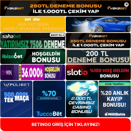
×
BETINGO GİRİŞ İÇİN TIKLAYINIZ!