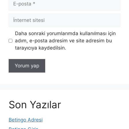
E-
posta
İnternet
sitesi
Daha sonraki yorumlarımda kullanılması için
adım, e-posta adresim ve site adresim bu
tarayıcıya kaydedilsin.
Son Yazılar
Betingo Adresi