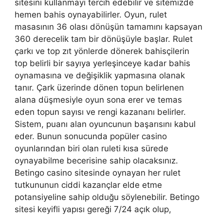
sitesini kullanmayı tercih edebilir ve sitemizde
hemen bahis oynayabilirler. Oyun, rulet
masasının 36 olası dönüşün tamamını kapsayan
360 derecelik tam bir dönüşüyle ​​başlar. Rulet
çarkı ve top zıt yönlerde dönerek bahisçilerin
top belirli bir sayıya yerleşinceye kadar bahis
oynamasına ve değişiklik yapmasına olanak
tanır. Çark üzerinde dönen topun belirlenen
alana düşmesiyle oyun sona erer ve temas
eden topun sayısı ve rengi kazananı belirler.
Sistem, puanı alan oyuncunun başarısını kabul
eder. Bunun sonucunda popüler casino
oyunlarından biri olan ruleti kısa sürede
oynayabilme becerisine sahip olacaksınız.
Betingo casino sitesinde oynayan her rulet
tutkununun ciddi kazançlar elde etme
potansiyeline sahip olduğu söylenebilir. Betingo
sitesi keyifli yapısı gereği 7/24 açık olup,