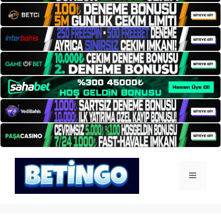
İçeriğe
atla
Menü