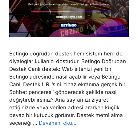
Betingo doğrudan destek hem sistem hem de
diyaloglar kullanıcı dostudur. Betingo Doğrudan
Destek Canlı destek: Web sitenizi yeni bir
Betingo adresinde nasıl açabilir veya Betingo
Canlı Destek URL’sini ‘cihaz ekranına gerçek bir
Sohbet penceresi’ gönderecek şekilde nasıl
değiştirebilirsiniz? Ana sayfamızı ziyaret
ettiğinizde veya verilen adresi ararken küçük
beyaz bir kutucuk görünür. Destek metni alma
seçeneği …
Devamını oku…