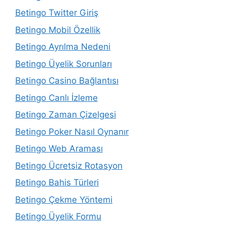
Betingo Twitter Giriş
Betingo Mobil Özellik
Betingo Ayrılma Nedeni
Betingo Üyelik Sorunları
Betingo Casino Bağlantısı
Betingo Canlı İzleme
Betingo Zaman Çizelgesi
Betingo Poker Nasıl Oynanır
Betingo Web Araması
Betingo Ücretsiz Rotasyon
Betingo Bahis Türleri
Betingo Çekme Yöntemi
Betingo Üyelik Formu