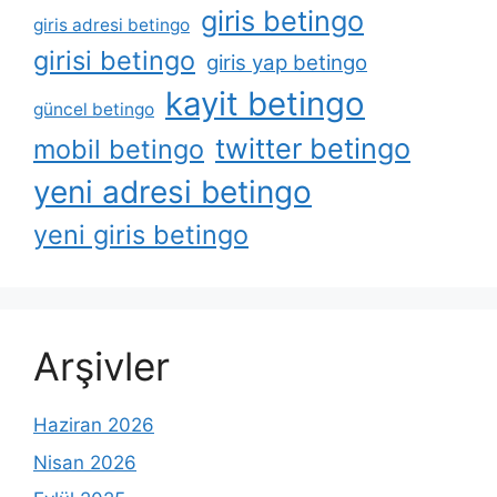
giris betingo
giris adresi betingo
girisi betingo
giris yap betingo
kayit betingo
güncel betingo
twitter betingo
mobil betingo
yeni adresi betingo
yeni giris betingo
Arşivler
Haziran 2026
Nisan 2026