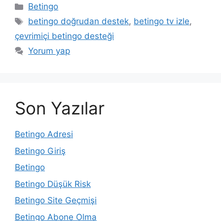
Kategoriler
Betingo
Etiketler
betingo doğrudan destek
,
betingo tv izle
,
çevrimiçi betingo desteği
Yorum yap
Son Yazılar
Betingo Adresi
Betingo Giriş
Betingo
Betingo Düşük Risk
Betingo Site Geçmişi
Betingo Abone Olma