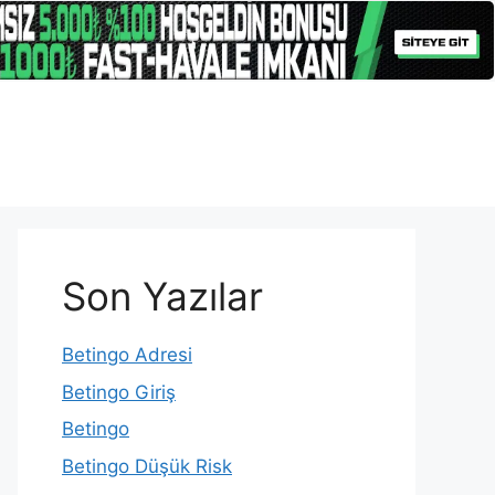
Son Yazılar
Betingo Adresi
Betingo Giriş
Betingo
Betingo Düşük Risk