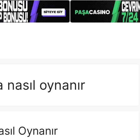
 nasıl oynanır
asıl Oynanır