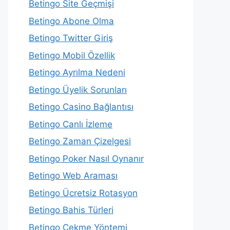
Betingo Site Geçmişi
Betingo Abone Olma
Betingo Twitter Giriş
Betingo Mobil Özellik
Betingo Ayrılma Nedeni
Betingo Üyelik Sorunları
Betingo Casino Bağlantısı
Betingo Canlı İzleme
Betingo Zaman Çizelgesi
Betingo Poker Nasıl Oynanır
Betingo Web Araması
Betingo Ücretsiz Rotasyon
Betingo Bahis Türleri
Betingo Çekme Yöntemi