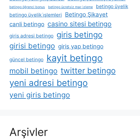
betingo üyelik
betingo öğrenci bonus
betingo ücretsiz maç i̇zleme
Betingo Şikayet
betingo üyelik i̇şlemleri
casino sitesi betingo
canli betingo
giris betingo
giris adresi betingo
girisi betingo
giris yap betingo
kayit betingo
güncel betingo
twitter betingo
mobil betingo
yeni adresi betingo
yeni giris betingo
Arşivler