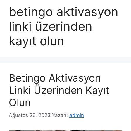
betingo aktivasyon
linki üzerinden
kayıt olun
Betingo Aktivasyon
Linki Üzerinden Kayıt
Olun
Ağustos 26, 2023
Yazarı:
admin