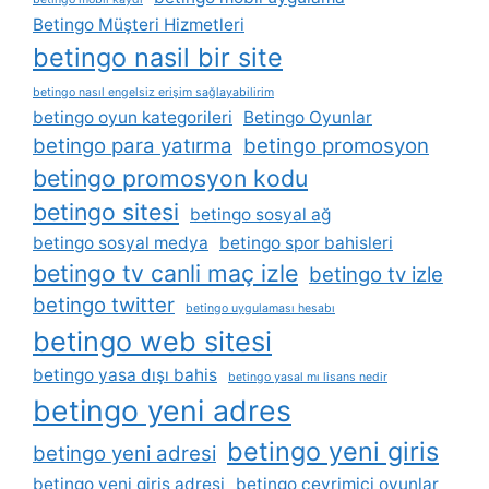
Betingo Müşteri Hizmetleri
betingo nasil bir site
betingo nasıl engelsiz erişim sağlayabilirim
betingo oyun kategorileri
Betingo Oyunlar
betingo para yatırma
betingo promosyon
betingo promosyon kodu
betingo sitesi
betingo sosyal ağ
betingo sosyal medya
betingo spor bahisleri
betingo tv canli maç izle
betingo tv izle
betingo twitter
betingo uygulaması hesabı
betingo web sitesi
betingo yasa dışı bahis
betingo yasal mı lisans nedir
betingo yeni adres
betingo yeni giris
betingo yeni adresi
betingo yeni giriş adresi
betingo çevrimiçi oyunlar