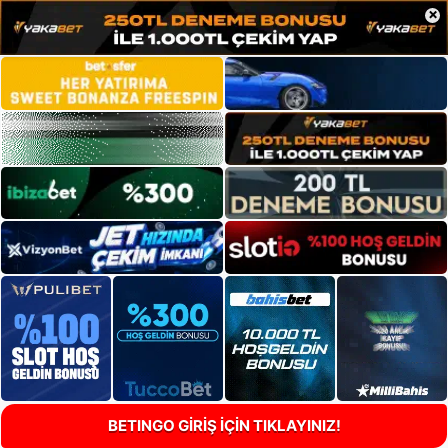
×
BETINGO GİRİŞ İÇİN TIKLAYINIZ!