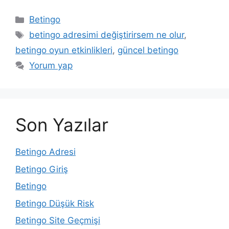
Kategoriler
Betingo
Etiketler
betingo adresimi değiştirirsem ne olur
,
betingo oyun etkinlikleri
,
güncel betingo
Yorum yap
Son Yazılar
Betingo Adresi
Betingo Giriş
Betingo
Betingo Düşük Risk
Betingo Site Geçmişi