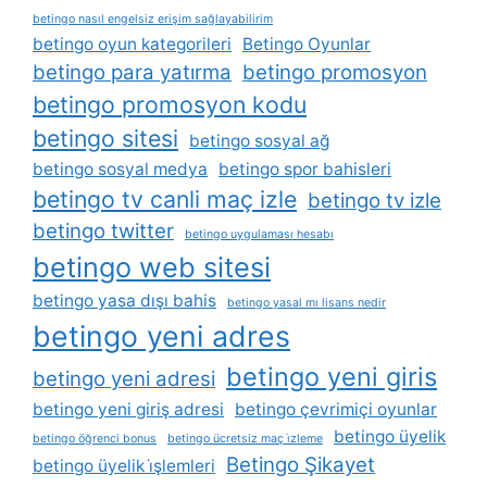
betingo nasıl engelsiz erişim sağlayabilirim
betingo oyun kategorileri
Betingo Oyunlar
betingo para yatırma
betingo promosyon
betingo promosyon kodu
betingo sitesi
betingo sosyal ağ
betingo sosyal medya
betingo spor bahisleri
betingo tv canli maç izle
betingo tv izle
betingo twitter
betingo uygulaması hesabı
betingo web sitesi
betingo yasa dışı bahis
betingo yasal mı lisans nedir
betingo yeni adres
betingo yeni giris
betingo yeni adresi
betingo yeni giriş adresi
betingo çevrimiçi oyunlar
betingo üyelik
betingo öğrenci bonus
betingo ücretsiz maç i̇zleme
Betingo Şikayet
betingo üyelik i̇şlemleri