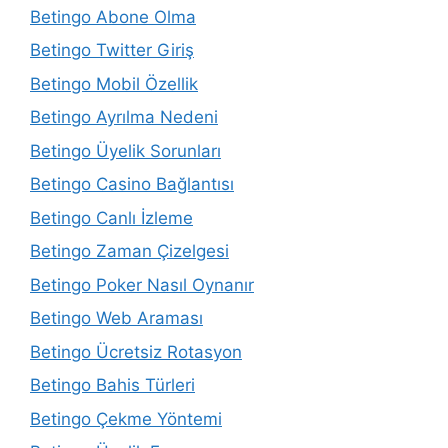
Betingo Abone Olma
Betingo Twitter Giriş
Betingo Mobil Özellik
Betingo Ayrılma Nedeni
Betingo Üyelik Sorunları
Betingo Casino Bağlantısı
Betingo Canlı İzleme
Betingo Zaman Çizelgesi
Betingo Poker Nasıl Oynanır
Betingo Web Araması
Betingo Ücretsiz Rotasyon
Betingo Bahis Türleri
Betingo Çekme Yöntemi