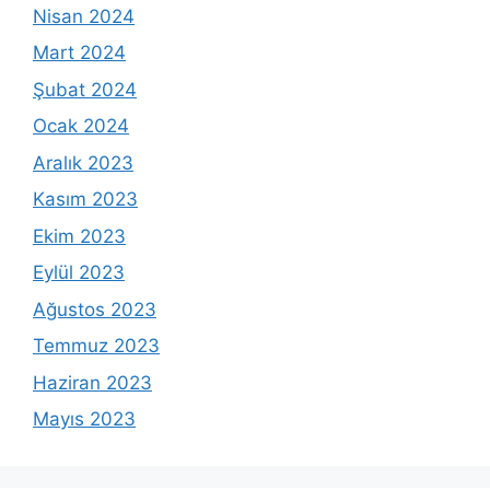
Nisan 2024
Mart 2024
Şubat 2024
Ocak 2024
Aralık 2023
Kasım 2023
Ekim 2023
Eylül 2023
Ağustos 2023
Temmuz 2023
Haziran 2023
Mayıs 2023