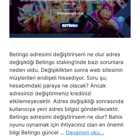
Betingo adresimi değiştirirsem ne olur adres
değişikliği Betingo staking’inde bazı sorunlara
neden oldu. Değişiklikten sonra web sitesinin
müşterileri endişeli hissediyor. Soru şu;
hesabımdaki paraya ne olacak? Ancak
adresinizi değiştirmeniz kredinizi
etkilemeyecektir. Adres değişikliği sonrasında
kullanıcıya yeni adres bilgisi gönderilecektir.
Betingo adresimi değiştirirsem ne olur? Bahis
oyunu oynamak için ihtiyacınız olan en önemli
bilgi Betingo güncel …
Devamını oku…