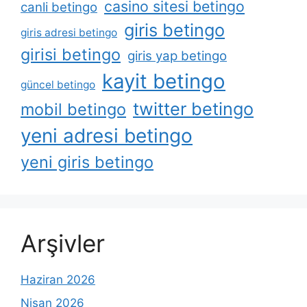
casino sitesi betingo
canli betingo
giris betingo
giris adresi betingo
girisi betingo
giris yap betingo
kayit betingo
güncel betingo
twitter betingo
mobil betingo
yeni adresi betingo
yeni giris betingo
Arşivler
Haziran 2026
Nisan 2026