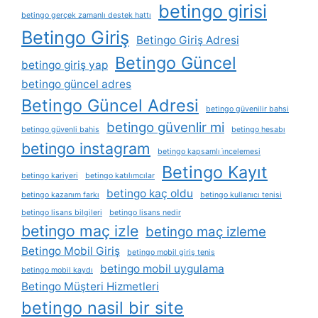
betingo girisi
betingo gerçek zamanlı destek hattı
Betingo Giriş
Betingo Giriş Adresi
Betingo Güncel
betingo giriş yap
betingo güncel adres
Betingo Güncel Adresi
betingo güvenilir bahsi
betingo güvenlir mi
betingo güvenli bahis
betingo hesabı
betingo instagram
betingo kapsamlı i̇ncelemesi
Betingo Kayıt
betingo kariyeri
betingo katılımcılar
betingo kaç oldu
betingo kazanım farkı
betingo kullanıcı tenisi
betingo lisans bilgileri
betingo lisans nedir
betingo maç izle
betingo maç izleme
Betingo Mobil Giriş
betingo mobil giriş tenis
betingo mobil uygulama
betingo mobil kaydı
Betingo Müşteri Hizmetleri
betingo nasil bir site