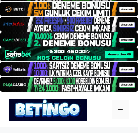
İçeriğe
atla
Menü