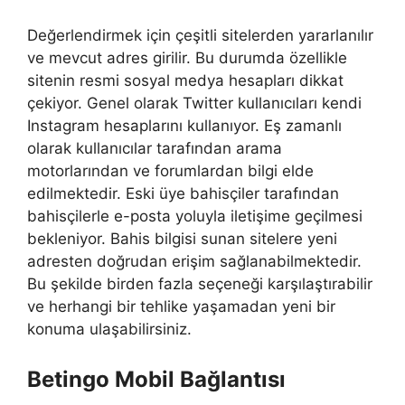
Değerlendirmek için çeşitli sitelerden yararlanılır
ve mevcut adres girilir. Bu durumda özellikle
sitenin resmi sosyal medya hesapları dikkat
çekiyor. Genel olarak Twitter kullanıcıları kendi
Instagram hesaplarını kullanıyor. Eş zamanlı
olarak kullanıcılar tarafından arama
motorlarından ve forumlardan bilgi elde
edilmektedir. Eski üye bahisçiler tarafından
bahisçilerle e-posta yoluyla iletişime geçilmesi
bekleniyor. Bahis bilgisi sunan sitelere yeni
adresten doğrudan erişim sağlanabilmektedir.
Bu şekilde birden fazla seçeneği karşılaştırabilir
ve herhangi bir tehlike yaşamadan yeni bir
konuma ulaşabilirsiniz.
Betingo Mobil Bağlantısı