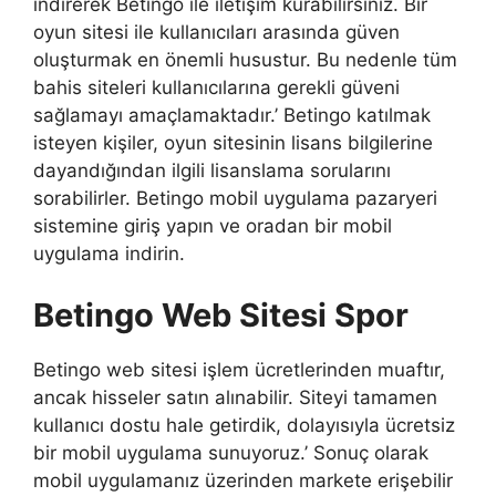
indirerek Betingo ile iletişim kurabilirsiniz. Bir
oyun sitesi ile kullanıcıları arasında güven
oluşturmak en önemli husustur. Bu nedenle tüm
bahis siteleri kullanıcılarına gerekli güveni
sağlamayı amaçlamaktadır.’ Betingo katılmak
isteyen kişiler, oyun sitesinin lisans bilgilerine
dayandığından ilgili lisanslama sorularını
sorabilirler. Betingo mobil uygulama pazaryeri
sistemine giriş yapın ve oradan bir mobil
uygulama indirin.
Betingo Web Sitesi Spor
Betingo web sitesi işlem ücretlerinden muaftır,
ancak hisseler satın alınabilir. Siteyi tamamen
kullanıcı dostu hale getirdik, dolayısıyla ücretsiz
bir mobil uygulama sunuyoruz.’ Sonuç olarak
mobil uygulamanız üzerinden markete erişebilir