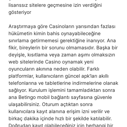
lisanssız sitelere geçmesine izin verdiğini
gösteriyor
Araştırmaya göre Casinoların yarısından fazlası
hükümetin kimin bahis oynayabileceğine
sınırlama getirmemesi gerektiğine inanıyor. Ana
fikir, bireylerin bir sorunu olmamasıdır. Başka bir
deyişle, kısıtlama veya zaman aşımı olmaksızın
web sitelerinde Casino oynamak yeni
oyuncuların akınına neden olabilir. Farklı
platformlar, kullanıcıların güncel apk’ları akıllı
telefonlarına ve tabletlerine indirmelerine olanak
sağlıyor. Kurulum işlemini tamamladıktan sonra
ana Betingo mobil bağlantı sayfasına güvenle
ulaşabilirsiniz. Oturum açtıktan sonra
kullanıcılara kayıt alanına erişim izni verilir ve
birkaç dakika içinde hızlı bir şekilde katılabilir.
Doğrudan kayıt olabileceğiniz için herhangi bir