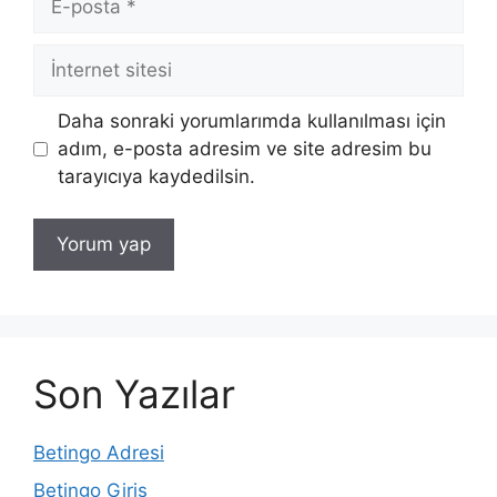
posta
İnternet
sitesi
Daha sonraki yorumlarımda kullanılması için
adım, e-posta adresim ve site adresim bu
tarayıcıya kaydedilsin.
Son Yazılar
Betingo Adresi
Betingo Giriş