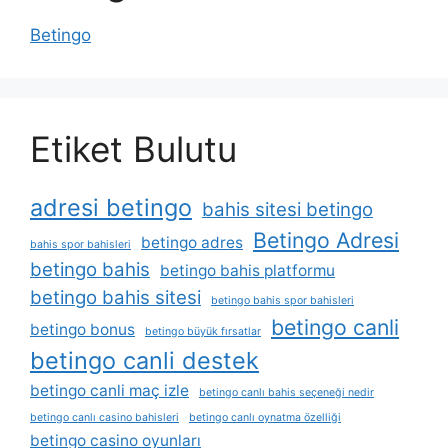
Betingo
Etiket Bulutu
adresi betingo
bahis sitesi betingo
Betingo Adresi
betingo adres
bahis spor bahisleri
betingo bahis
betingo bahis platformu
betingo bahis sitesi
betingo bahis spor bahisleri
betingo canli
betingo bonus
betingo büyük fırsatlar
betingo canli destek
betingo canli maç izle
betingo canlı bahis seçeneği nedir
betingo canlı casino bahisleri
betingo canlı oynatma özelliği
betingo casino oyunları