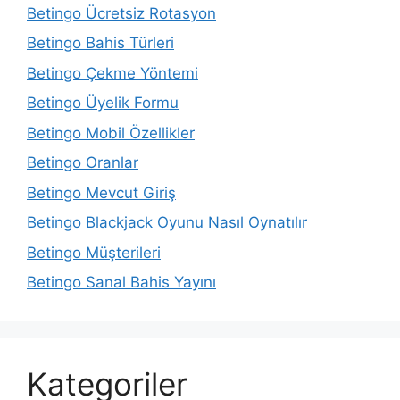
Betingo Ücretsiz Rotasyon
Betingo Bahis Türleri
Betingo Çekme Yöntemi
Betingo Üyelik Formu
Betingo Mobil Özellikler
Betingo Oranlar
Betingo Mevcut Giriş
Betingo Blackjack Oyunu Nasıl Oynatılır
Betingo Müşterileri
Betingo Sanal Bahis Yayını
Kategoriler