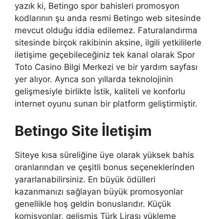
yazık ki, Betingo spor bahisleri promosyon
kodlarının şu anda resmi Betingo web sitesinde
mevcut olduğu iddia edilemez. Faturalandırma
sitesinde birçok rakibinin aksine, ilgili yetkililerle
iletişime geçebileceğiniz tek kanal olarak Spor
Toto Casino Bilgi Merkezi ve bir yardım sayfası
yer alıyor. Ayrıca son yıllarda teknolojinin
gelişmesiyle birlikte İstik, kaliteli ve konforlu
internet oyunu sunan bir platform geliştirmiştir.
Betingo Site İletişim
Siteye kısa süreliğine üye olarak yüksek bahis
oranlarından ve çeşitli bonus seçeneklerinden
yararlanabilirsiniz. En büyük ödülleri
kazanmanızı sağlayan büyük promosyonlar
genellikle hoş geldin bonuslarıdır. Küçük
komisyonlar, gelişmiş Türk Lirası yükleme