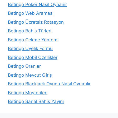
Betingo Poker Nasıl Oynanır
Betingo Web Araması
Betingo Ücretsiz Rotasyon
Betingo Bahis Türleri
Betingo Çekme Yöntemi
Betingo Üyelik Formu
Betingo Mobil Özellikler
Betingo Oranlar
Betingo Mevcut Giriş
Betingo Blackjack Oyunu Nasıl Oynatılır
Betingo Müşterileri
Betingo Sanal Bahis Yayını