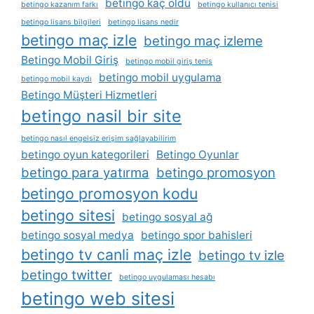
betingo kaç oldu
betingo kazanım farkı
betingo kullanıcı tenisi
betingo lisans bilgileri
betingo lisans nedir
betingo maç izle
betingo maç izleme
Betingo Mobil Giriş
betingo mobil giriş tenis
betingo mobil uygulama
betingo mobil kaydı
Betingo Müşteri Hizmetleri
betingo nasil bir site
betingo nasıl engelsiz erişim sağlayabilirim
betingo oyun kategorileri
Betingo Oyunlar
betingo para yatırma
betingo promosyon
betingo promosyon kodu
betingo sitesi
betingo sosyal ağ
betingo sosyal medya
betingo spor bahisleri
betingo tv canli maç izle
betingo tv izle
betingo twitter
betingo uygulaması hesabı
betingo web sitesi