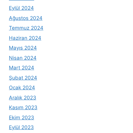
Eylül 2024
Ağustos 2024
Temmuz 2024
Haziran 2024
Mayıs 2024
Nisan 2024
Mart 2024
Şubat 2024
Ocak 2024
Aralık 2023
Kasım 2023
Ekim 2023
Eylül 2023