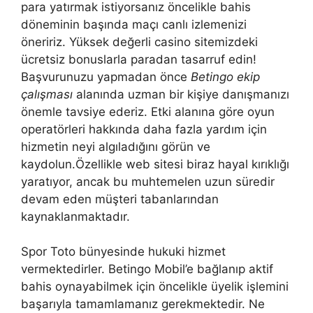
para yatırmak istiyorsanız öncelikle bahis
döneminin başında maçı canlı izlemenizi
öneririz. Yüksek değerli casino sitemizdeki
ücretsiz bonuslarla paradan tasarruf edin!
Başvurunuzu yapmadan önce
Betingo ekip
çalışması
alanında uzman bir kişiye danışmanızı
önemle tavsiye ederiz. Etki alanına göre oyun
operatörleri hakkında daha fazla yardım için
hizmetin neyi algıladığını görün ve
kaydolun.Özellikle web sitesi biraz hayal kırıklığı
yaratıyor, ancak bu muhtemelen uzun süredir
devam eden müşteri tabanlarından
kaynaklanmaktadır.
Spor Toto bünyesinde hukuki hizmet
vermektedirler. Betingo Mobil’e bağlanıp aktif
bahis oynayabilmek için öncelikle üyelik işlemini
başarıyla tamamlamanız gerekmektedir. Ne