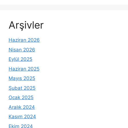
Arşivler
Haziran 2026
Nisan 2026
Eylül 2025
Haziran 2025
Mayıs 2025
Şubat 2025
Ocak 2025
Aralık 2024
Kasım 2024
Ekim 2024