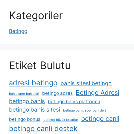
Kategoriler
Betingo
Etiket Bulutu
adresi betingo
bahis sitesi betingo
Betingo Adresi
betingo adres
bahis spor bahisleri
betingo bahis
betingo bahis platformu
betingo bahis sitesi
betingo bahis spor bahisleri
betingo canli
betingo bonus
betingo büyük fırsatlar
betingo canli destek