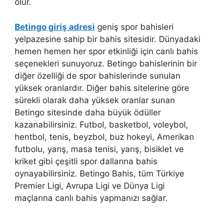
olur.
Betingo giriş adresi
geniş spor bahisleri
yelpazesine sahip bir bahis sitesidir. Dünyadaki
hemen hemen her spor etkinliği için canlı bahis
seçenekleri sunuyoruz. Betingo bahislerinin bir
diğer özelliği de spor bahislerinde sunulan
yüksek oranlardır. Diğer bahis sitelerine göre
sürekli olarak daha yüksek oranlar sunan
Betingo sitesinde daha büyük ödüller
kazanabilirsiniz. Futbol, basketbol, voleybol,
hentbol, tenis, beyzbol, buz hokeyi, Amerikan
futbolu, yarış, masa tenisi, yarış, bisiklet ve
kriket gibi çeşitli spor dallarına bahis
oynayabilirsiniz. Betingo Bahis, tüm Türkiye
Premier Ligi, Avrupa Ligi ve Dünya Ligi
maçlarına canlı bahis yapmanızı sağlar.