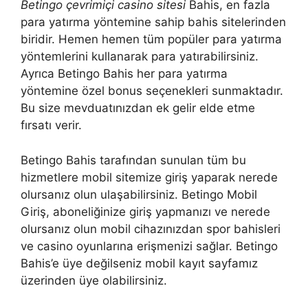
Betingo çevrimiçi casino sitesi
Bahis, en fazla
para yatırma yöntemine sahip bahis sitelerinden
biridir. Hemen hemen tüm popüler para yatırma
yöntemlerini kullanarak para yatırabilirsiniz.
Ayrıca Betingo Bahis her para yatırma
yöntemine özel bonus seçenekleri sunmaktadır.
Bu size mevduatınızdan ek gelir elde etme
fırsatı verir.
Betingo Bahis tarafından sunulan tüm bu
hizmetlere mobil sitemize giriş yaparak nerede
olursanız olun ulaşabilirsiniz. Betingo Mobil
Giriş, aboneliğinize giriş yapmanızı ve nerede
olursanız olun mobil cihazınızdan spor bahisleri
ve casino oyunlarına erişmenizi sağlar. Betingo
Bahis’e üye değilseniz mobil kayıt sayfamız
üzerinden üye olabilirsiniz.