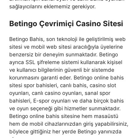
sağlayıcılarını eklememiz gerekiyor.
Betingo Çevrimiçi Casino Sitesi
Betingo Bahis, son teknoloji ile geliştirilmiş web
sitesi ve mobil web sitesi aracılığıyla üyelerine
benzersiz bir deneyim sunmaktadır. Betingo
ayrıca SSL şifreleme sistemi kullanarak kişisel
ve kullanıcı bilgilerinin güvenli bir sistemde
korunmasını garanti eder. Betingo online bahis
sitesi spor bahisleri, canlı bahis, casino slot
oyunları, canlı casino oyunları, sanal spor
bahisleri, E-spor oyunları ve daha birçok bahis
ve oyun seçeneği gibi hizmetler sunmaktadır.
Betingo online bahis sitesine hem masaüstü
hem de mobil cihazlarınızdan giriş yapabilirsiniz,
böylece gittiğiniz her yerde Betingo yanınızda