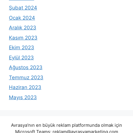
Şubat 2024
Ocak 2024
Aralık 2023
Kasım 2023
Ekim 2023
Eylül 2023
Ağustos 2023
Temmuz 2023
Haziran 2023
Mayıs 2023
Avrasya'nın en büyük reklam platformunda olmak için
Microsoft Teams:
reklam@avrasyamarketing.com