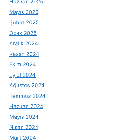
Haziran 2025
Mayıs 2025
Şubat 2025
Ocak 2025
Aralık 2024
Kasım 2024
Ekim 2024
Eylül 2024
Ağustos 2024
Temmuz 2024
Haziran 2024
Mayıs 2024
Nisan 2024
Mart 2024