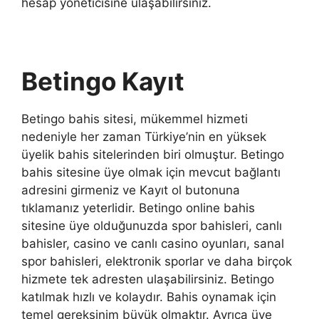
hesap yöneticisine ulaşabilirsiniz.
Betingo Kayıt
Betingo bahis sitesi, mükemmel hizmeti
nedeniyle her zaman Türkiye’nin en yüksek
üyelik bahis sitelerinden biri olmuştur. Betingo
bahis sitesine üye olmak için mevcut bağlantı
adresini girmeniz ve Kayıt ol butonuna
tıklamanız yeterlidir. Betingo online bahis
sitesine üye olduğunuzda spor bahisleri, canlı
bahisler, casino ve canlı casino oyunları, sanal
spor bahisleri, elektronik sporlar ve daha birçok
hizmete tek adresten ulaşabilirsiniz. Betingo
katılmak hızlı ve kolaydır. Bahis oynamak için
temel gereksinim büyük olmaktır. Ayrıca üye