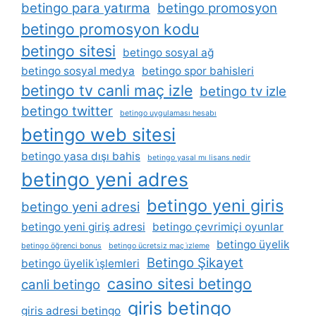
betingo para yatırma
betingo promosyon
betingo promosyon kodu
betingo sitesi
betingo sosyal ağ
betingo sosyal medya
betingo spor bahisleri
betingo tv canli maç izle
betingo tv izle
betingo twitter
betingo uygulaması hesabı
betingo web sitesi
betingo yasa dışı bahis
betingo yasal mı lisans nedir
betingo yeni adres
betingo yeni giris
betingo yeni adresi
betingo yeni giriş adresi
betingo çevrimiçi oyunlar
betingo üyelik
betingo öğrenci bonus
betingo ücretsiz maç i̇zleme
Betingo Şikayet
betingo üyelik i̇şlemleri
casino sitesi betingo
canli betingo
giris betingo
giris adresi betingo