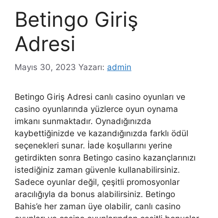
Betingo Giriş
Adresi
Mayıs 30, 2023
Yazarı:
admin
Betingo Giriş Adresi canlı casino oyunları ve
casino oyunlarında yüzlerce oyun oynama
imkanı sunmaktadır. Oynadığınızda
kaybettiğinizde ve kazandığınızda farklı ödül
seçenekleri sunar. İade koşullarını yerine
getirdikten sonra Betingo casino kazançlarınızı
istediğiniz zaman güvenle kullanabilirsiniz.
Sadece oyunlar değil, çeşitli promosyonlar
aracılığıyla da bonus alabilirsiniz. Betingo
Bahis’e her zaman üye olabilir, canlı casino