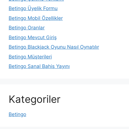
Betingo Üyelik Formu
Betingo Mobil Özellikler
Betingo Oranlar
Betingo Mevcut Giriş
Betingo Blackjack Oyunu Nasıl Oynatılır
Betingo Müşterileri
Betingo Sanal Bahis Yayını
Kategoriler
Betingo