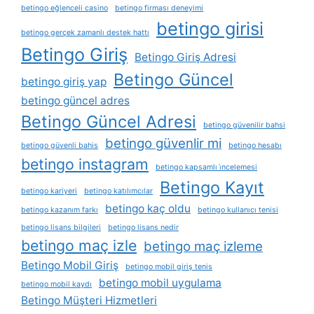
betingo eğlenceli casino
betingo firması deneyimi
betingo girisi
betingo gerçek zamanlı destek hattı
Betingo Giriş
Betingo Giriş Adresi
Betingo Güncel
betingo giriş yap
betingo güncel adres
Betingo Güncel Adresi
betingo güvenilir bahsi
betingo güvenlir mi
betingo güvenli bahis
betingo hesabı
betingo instagram
betingo kapsamlı i̇ncelemesi
Betingo Kayıt
betingo kariyeri
betingo katılımcılar
betingo kaç oldu
betingo kazanım farkı
betingo kullanıcı tenisi
betingo lisans bilgileri
betingo lisans nedir
betingo maç izle
betingo maç izleme
Betingo Mobil Giriş
betingo mobil giriş tenis
betingo mobil uygulama
betingo mobil kaydı
Betingo Müşteri Hizmetleri