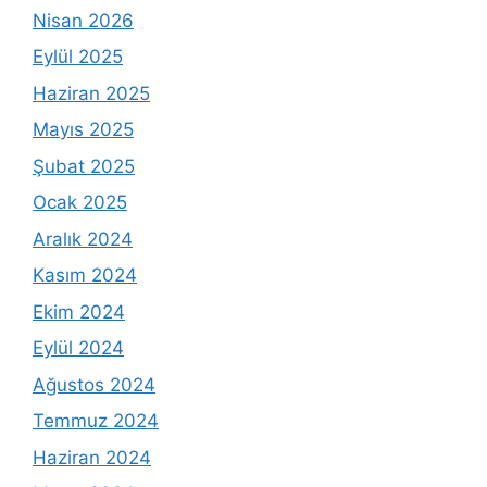
Nisan 2026
Eylül 2025
Haziran 2025
Mayıs 2025
Şubat 2025
Ocak 2025
Aralık 2024
Kasım 2024
Ekim 2024
Eylül 2024
Ağustos 2024
Temmuz 2024
Haziran 2024