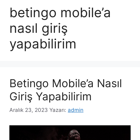
betingo mobile’a
nasıl giriş
yapabilirim
Betingo Mobile’a Nasıl
Giriş Yapabilirim
Aralık 23, 2023
Yazarı:
admin