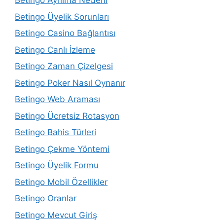
Betingo Ayrılma Nedeni
Betingo Üyelik Sorunları
Betingo Casino Bağlantısı
Betingo Canlı İzleme
Betingo Zaman Çizelgesi
Betingo Poker Nasıl Oynanır
Betingo Web Araması
Betingo Ücretsiz Rotasyon
Betingo Bahis Türleri
Betingo Çekme Yöntemi
Betingo Üyelik Formu
Betingo Mobil Özellikler
Betingo Oranlar
Betingo Mevcut Giriş