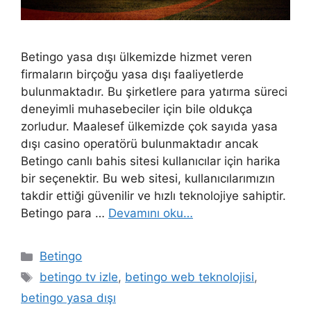
Betingo yasa dışı ülkemizde hizmet veren
firmaların birçoğu yasa dışı faaliyetlerde
bulunmaktadır. Bu şirketlere para yatırma süreci
deneyimli muhasebeciler için bile oldukça
zorludur. Maalesef ülkemizde çok sayıda yasa
dışı casino operatörü bulunmaktadır ancak
Betingo canlı bahis sitesi kullanıcılar için harika
bir seçenektir. Bu web sitesi, kullanıcılarımızın
takdir ettiği güvenilir ve hızlı teknolojiye sahiptir.
Betingo para …
Devamını oku…
Kategoriler
Betingo
Etiketler
betingo tv izle
,
betingo web teknolojisi
,
betingo yasa dışı