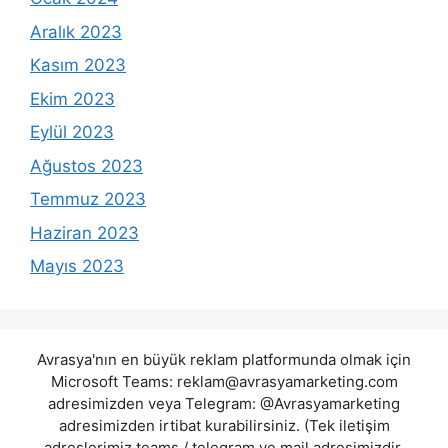
Aralık 2023
Kasım 2023
Ekim 2023
Eylül 2023
Ağustos 2023
Temmuz 2023
Haziran 2023
Mayıs 2023
Avrasya'nın en büyük reklam platformunda olmak için
Microsoft Teams:
reklam@avrasyamarketing.com
adresimizden veya Telegram: @Avrasyamarketing
adresimizden irtibat kurabilirsiniz. (Tek iletişim
adreslerimiz teams / telegram ve mail adresimizdir.