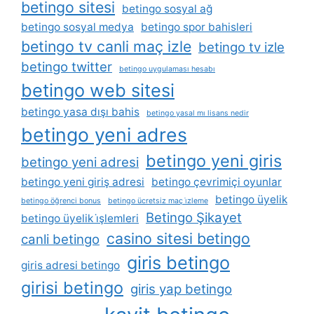
betingo sitesi
betingo sosyal ağ
betingo sosyal medya
betingo spor bahisleri
betingo tv canli maç izle
betingo tv izle
betingo twitter
betingo uygulaması hesabı
betingo web sitesi
betingo yasa dışı bahis
betingo yasal mı lisans nedir
betingo yeni adres
betingo yeni giris
betingo yeni adresi
betingo yeni giriş adresi
betingo çevrimiçi oyunlar
betingo üyelik
betingo öğrenci bonus
betingo ücretsiz maç i̇zleme
Betingo Şikayet
betingo üyelik i̇şlemleri
casino sitesi betingo
canli betingo
giris betingo
giris adresi betingo
girisi betingo
giris yap betingo