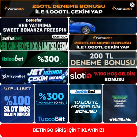
×
BETINGO GİRİŞ İÇİN TIKLAYINIZ!