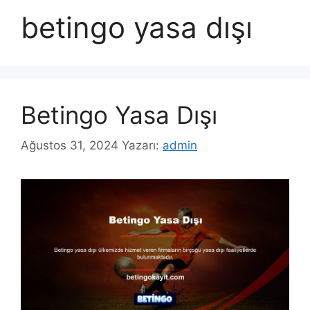
betingo yasa dışı
Betingo Yasa Dışı
Ağustos 31, 2024
Yazarı:
admin