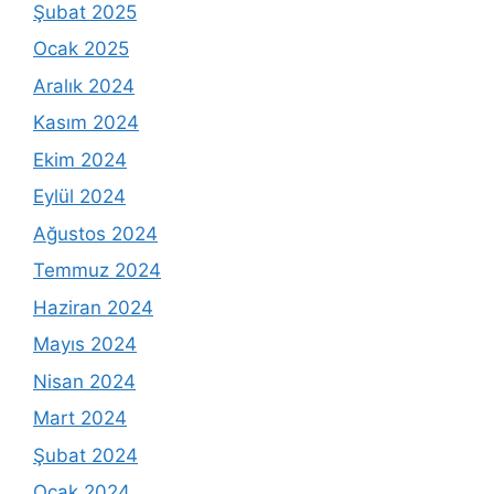
Şubat 2025
Ocak 2025
Aralık 2024
Kasım 2024
Ekim 2024
Eylül 2024
Ağustos 2024
Temmuz 2024
Haziran 2024
Mayıs 2024
Nisan 2024
Mart 2024
Şubat 2024
Ocak 2024