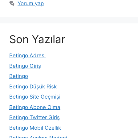
Yorum yap
Son Yazılar
Betingo Adresi
Betingo Giriş
Betingo
Betingo Düşük Risk
Betingo Site Geçmişi
Betingo Abone Olma
Betingo Twitter Giriş
Betingo Mobil Özellik