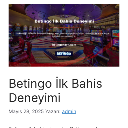
Betingo İlk Bahis
Deneyimi
Mayıs 28, 2025
Yazarı:
admin