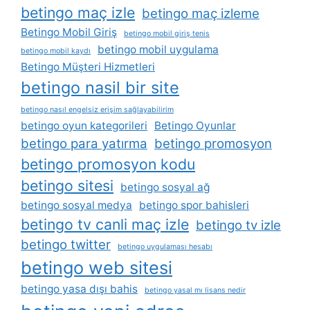
betingo maç izle
betingo maç izleme
Betingo Mobil Giriş
betingo mobil giriş tenis
betingo mobil uygulama
betingo mobil kaydı
Betingo Müşteri Hizmetleri
betingo nasil bir site
betingo nasıl engelsiz erişim sağlayabilirim
betingo oyun kategorileri
Betingo Oyunlar
betingo para yatırma
betingo promosyon
betingo promosyon kodu
betingo sitesi
betingo sosyal ağ
betingo sosyal medya
betingo spor bahisleri
betingo tv canli maç izle
betingo tv izle
betingo twitter
betingo uygulaması hesabı
betingo web sitesi
betingo yasa dışı bahis
betingo yasal mı lisans nedir