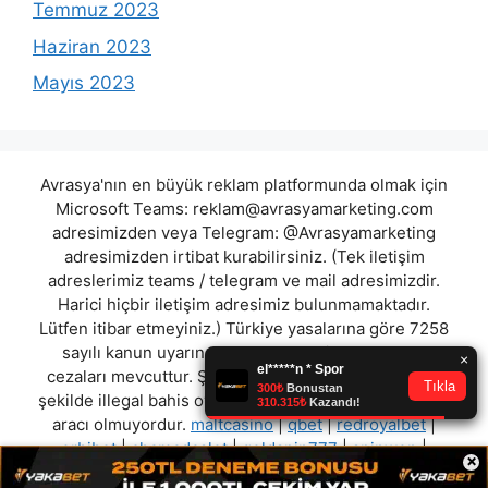
Temmuz 2023
Haziran 2023
Mayıs 2023
Avrasya'nın en büyük reklam platformunda olmak için
Microsoft Teams:
reklam@avrasyamarketing.com
adresimizden veya Telegram: @Avrasyamarketing
adresimizden irtibat kurabilirsiniz. (Tek iletişim
adreslerimiz teams / telegram ve mail adresimizdir.
Harici hiçbir iletişim adresimiz bulunmamaktadır.
Lütfen itibar etmeyiniz.) Türkiye yasalarına göre 7258
sayılı kanun uyarınca yasa dışı bahis oynamanın
cezaları mevcuttur. Şu an bulunduğunuz site hiç bir
şekilde illegal bahis oyunları oynatmıyor ve oynamaya
aracı olmuyordur.
maltcasino
|
qbet
|
redroyalbet
|
orbibet
|
chamadaslot
|
goldspin777
|
spinwon
|
×
marsilyabet