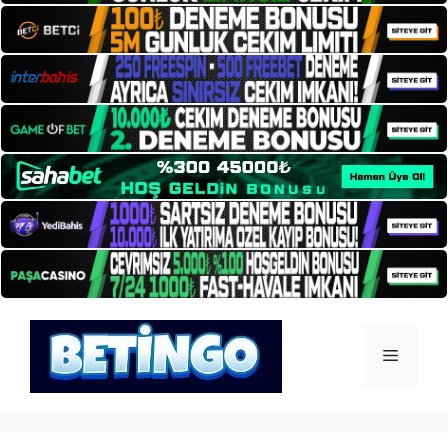
İçeriğe
atla
Menü