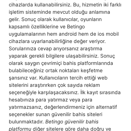
cihazlarda kullanabilirsiniz. Bu, hizmetin iki farklı
işletim sisteminde mevcut olduğu anlamına
gelir. Sonuç olarak kullanıcılar, oyunların
kapsamlı özelliklerine ve Betingo
uygulamalarının hem android hem de ios mobil
cihazlara uyarlanabilirliğine değer veriyor.
Sorularınıza cevap arıyorsanız araştırma
yaparak gerekli bilgilere ulaşabilirsiniz. Sonuç
olarak saygın çevrimiçi bahis platformlarında
bulabileceğiniz ortak noktaları keşfetme
şansınız var. Kullanıcıların tercih ettiği web
sitelerini araştırırken çok sayıda reklam
seçeneğiyle karşılaşacaksınız. İlk kayıt sırasında
hesabınıza para yatırmaz veya para
yatırmazsanız, değerlendirmeniz için alternatif
seçenekler sunan güvenilir bahis siteleri
bulunmaktadır.
Betingo güvenilir bahis
platformu
diğer sitelere göre daha doğru ve