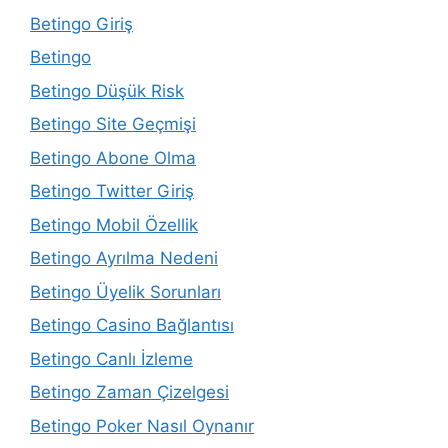
Betingo Giriş
Betingo
Betingo Düşük Risk
Betingo Site Geçmişi
Betingo Abone Olma
Betingo Twitter Giriş
Betingo Mobil Özellik
Betingo Ayrılma Nedeni
Betingo Üyelik Sorunları
Betingo Casino Bağlantısı
Betingo Canlı İzleme
Betingo Zaman Çizelgesi
Betingo Poker Nasıl Oynanır