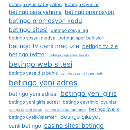
betingo oyun kategorileri
Betingo Oyunlar
betingo para yatırma
betingo promosyon
betingo promosyon kodu
betingo sitesi
betingo sosyal ağ
betingo sosyal medya
betingo spor bahisleri
betingo tv canli maç izle
betingo tv izle
betingo twitter
betingo uygulaması hesabı
betingo web sitesi
betingo yasa dışı bahis
betingo yasal mı lisans nedir
betingo yeni adres
betingo yeni giris
betingo yeni adresi
betingo yeni giriş adresi
betingo çevrimiçi oyunlar
betingo üyelik
betingo öğrenci bonus
betingo ücretsiz maç i̇zleme
Betingo Şikayet
betingo üyelik i̇şlemleri
casino sitesi betingo
canli betingo