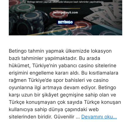
Betingo tahmin yapmak ülkemizde lokasyon
bazlı tahminler yapılmaktadır. Bu arada
hükümet, Türkiye’nin yabancı casino sitelerine
erişimini engelleme kararı aldı. Bu kısıtlamalara
rağmen Türkiye’de spor bahisleri ve casino
oyunlarına ilgi artmaya devam ediyor. Betingo
karşı uzun bir şikâyet geçmişine sahip olan ve
Türkçe konuşmayan çok sayıda Türkçe konuşan
kullanıcıya sahip dünya çapındaki web
sitelerinden biridir. Güvenilir …
Devamını oku…