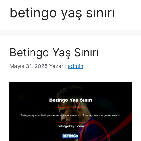
betingo yaş sınırı
Betingo Yaş Sınırı
Mayıs 31, 2025
Yazarı:
admin