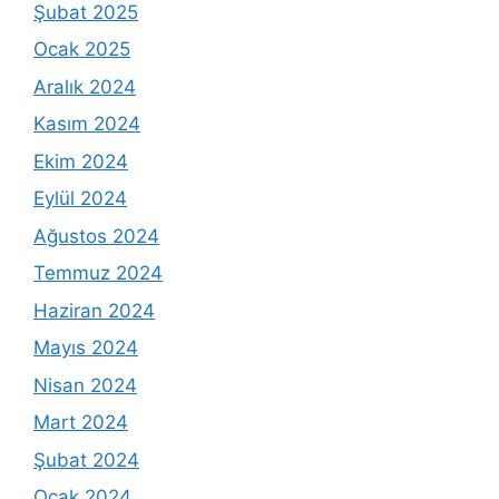
Şubat 2025
Ocak 2025
Aralık 2024
Kasım 2024
Ekim 2024
Eylül 2024
Ağustos 2024
Temmuz 2024
Haziran 2024
Mayıs 2024
Nisan 2024
Mart 2024
Şubat 2024
Ocak 2024