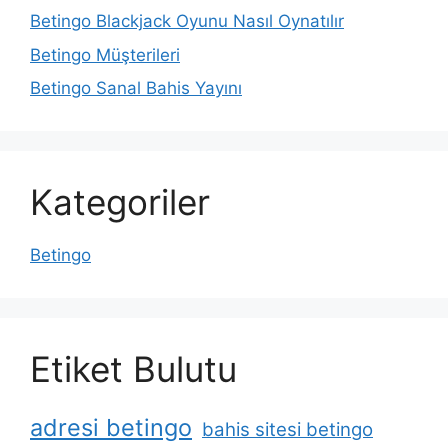
Betingo Blackjack Oyunu Nasıl Oynatılır
Betingo Müşterileri
Betingo Sanal Bahis Yayını
Kategoriler
Betingo
Etiket Bulutu
adresi betingo
bahis sitesi betingo