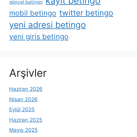
kayit betingo
güncel betingo
twitter betingo
mobil betingo
yeni adresi betingo
yeni giris betingo
Arşivler
Haziran 2026
Nisan 2026
Eylül 2025
Haziran 2025
Mayıs 2025