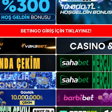
BETINGO GİRİŞ İÇİN TIKLAYINIZ!