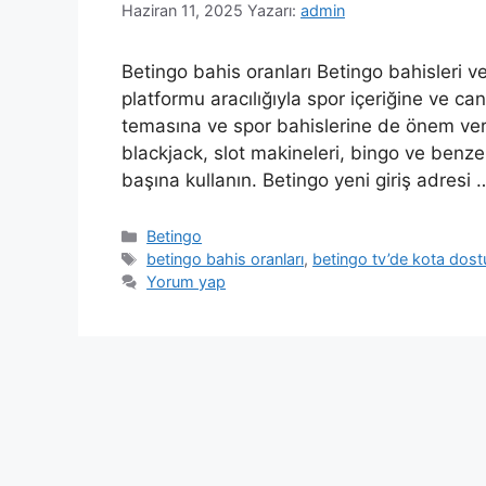
Haziran 11, 2025
Yazarı:
admin
Betingo bahis oranları Betingo bahisleri 
platformu aracılığıyla spor içeriğine ve c
temasına ve spor bahislerine de önem vere
blackjack, slot makineleri, bingo ve benze
başına kullanın. Betingo yeni giriş adresi
Kategoriler
Betingo
Etiketler
betingo bahis oranları
,
betingo tv’de kota dos
Yorum yap