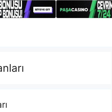
nları
rı