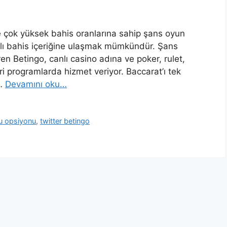
ve çok yüksek bahis oranlarına sahip şans oyun
anlı bahis içeriğine ulaşmak mümkündür. Şans
n Betingo, canlı casino adına ve poker, rulet,
ri programlarda hizmet veriyor. Baccarat’ı tek
 …
Devamını oku…
tu opsiyonu
,
twitter betingo