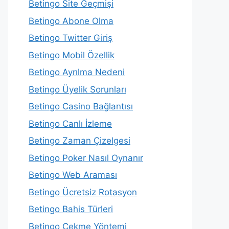
Betingo Site Geçmişi
Betingo Abone Olma
Betingo Twitter Giriş
Betingo Mobil Özellik
Betingo Ayrılma Nedeni
Betingo Üyelik Sorunları
Betingo Casino Bağlantısı
Betingo Canlı İzleme
Betingo Zaman Çizelgesi
Betingo Poker Nasıl Oynanır
Betingo Web Araması
Betingo Ücretsiz Rotasyon
Betingo Bahis Türleri
Betingo Çekme Yöntemi