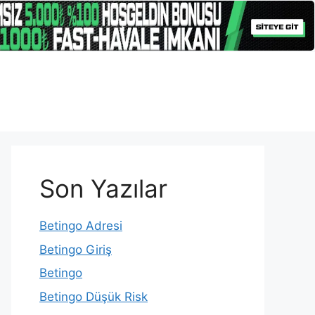
Son Yazılar
Betingo Adresi
Betingo Giriş
Betingo
Betingo Düşük Risk