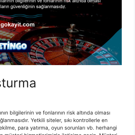
şturma
ın bilgilerinin ve fonlarının risk altında olması
nmasıdır. Yetkili siteler, sıkı kontrollerle en
ekilme, para yatırma, oyun sorunları vb. herhangi